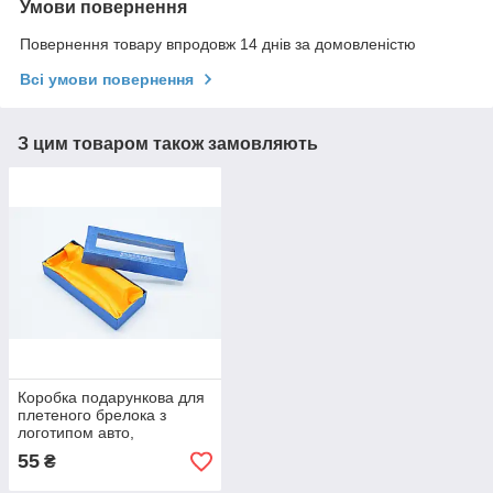
Умови повернення
Повернення товару впродовж 14 днів за домовленістю
Всі умови повернення
З цим товаром також замовляють
Коробка подарункова для
плетеного брелока з
логотипом авто,
подарункова коробка з
55
₴
подушечкою синього
кольору