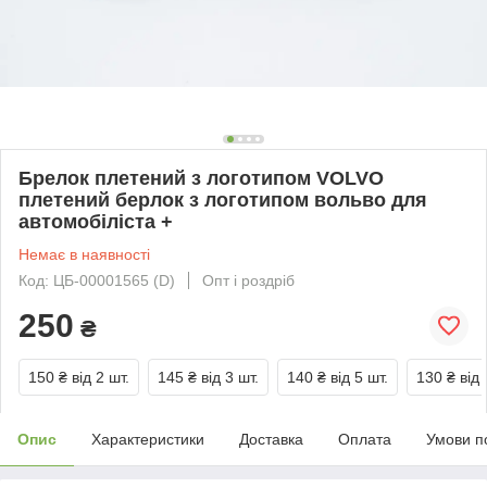
Брелок плетений з логотипом VOLVO
плетений берлок з логотипом вольво для
автомобіліста +
Немає в наявності
Код: ЦБ-00001565 (D)
Опт і роздріб
250
₴
150 ₴
від 2 шт.
145 ₴
від 3 шт.
140 ₴
від 5 шт.
130 ₴
від 
Опис
Характеристики
Доставка
Оплата
Умови п