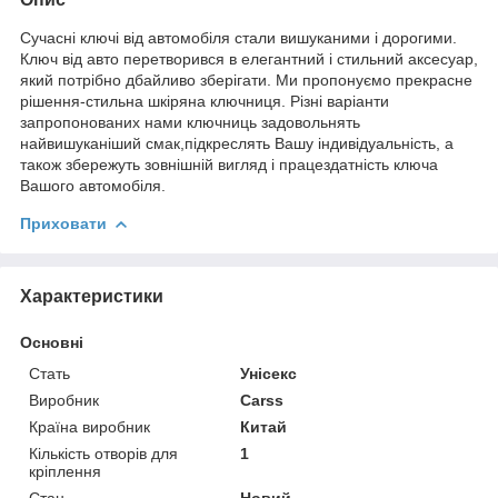
Сучасні ключі від автомобіля стали вишуканими і дорогими.
Ключ від авто перетворився в елегантний і стильний аксесуар,
який потрібно дбайливо зберігати. Ми пропонуємо прекрасне
рішення-стильна шкіряна ключниця. Різні варіанти
запропонованих нами ключниць задовольнять
найвишуканіший смак,підкреслять Вашу індивідуальність, а
також збережуть зовнішній вигляд і працездатність ключа
Вашого автомобіля.
Приховати
Характеристики
Основні
Стать
Унісекс
Виробник
Carss
Країна виробник
Китай
Кількість отворів для
1
кріплення
Стан
Новий