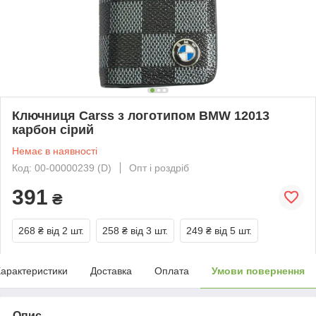
Ключниця Carss з логотипом BMW 12013
карбон сірий
Немає в наявності
Код: 00-00000239 (D)
Опт і роздріб
391
₴
268 ₴
від 2 шт.
258 ₴
від 3 шт.
249 ₴
від 5 шт.
арактеристики
Доставка
Оплата
Умови повернення
Опис