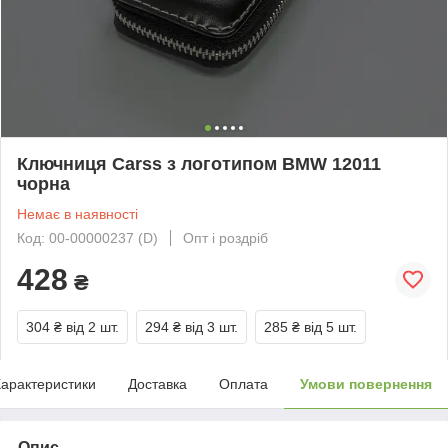
Ключниця Carss з логотипом BMW 12011
чорна
Немає в наявності
Код: 00-00000237 (D)
Опт і роздріб
428
₴
304 ₴
від 2 шт.
294 ₴
від 3 шт.
285 ₴
від 5 шт.
арактеристики
Доставка
Оплата
Умови повернення
Опис