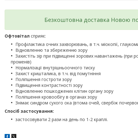
Безкоштовна доставка Новою по
Офтовітал
сприяє:
Профілактика очних захворювань, в т.ч. міокопії, глауком
Відновленню та збереженню зору
Захистіть зір при підвищенні зорових навантажень (при 
променів)
Нормалізації внутрішньоочного тиску
Захист кришталика, в т.ч. від помутніння
Поліпшення гостроти зору
Підвищення контрастності зору
Відновленню пошкоджених клітин органу зору
Поліпшення кровообігу в органах зору
Знімає синдром сухого ока (втома очей, свербіж почервонін
Спосіб застосування:
застосовувати 2 рази на день по 1-2 краплі.