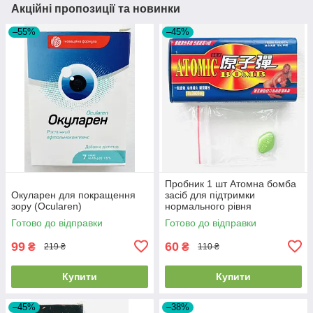
Акційні пропозиції та новинки
–55%
–45%
Пробник 1 шт Атомна бомба
Окуларен для покращення
засіб для підтримки
зору (Ocularen)
нормального рівня
тестостерону Atomic Bomb
Готово до відправки
Готово до відправки
99
60
₴
₴
219 ₴
110 ₴
Купити
Купити
–45%
–38%