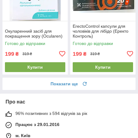
ErectoControl капсули для
Окуларенний засіб для
чоловіків для лібідо (Еректо
покращення зору (Ocularen)
Контроль)
Готово до відправки
Готово до відправки
199
199
₴
₴
319 ₴
319 ₴
Купити
Купити
Показати ще
Про нас
96% позитивних з 594 відгуків за рік
Працює з 29.01.2016
м. Київ