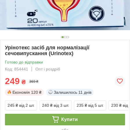
Урінотекс засіб для нормалізації
сечовипускання (Urinotex)
Готово до відправки
Код: 854441
Опт і роздріб
249
₴
369 ₴
Економія
120 ₴
Залишилось
11 днів
245 ₴
від 2 шт.
240 ₴
від 3 шт.
235 ₴
від 5 шт.
230 ₴
від 
Купити
або