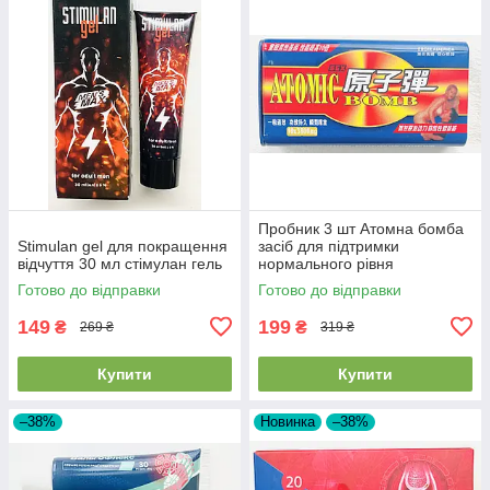
Пробник 3 шт Атомна бомба
Stimulan gel для покращення
засіб для підтримки
відчуття 30 мл стімулан гель
нормального рівня
тестостерону Atomic Bomb
Готово до відправки
Готово до відправки
149
199
₴
₴
269 ₴
319 ₴
Купити
Купити
–38%
Новинка
–38%