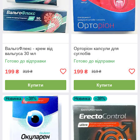
ВальгоФлекс - крем від
Орторіон капсули для
вальгуса 30 мл
суглобів
Готово до відправки
Готово до відправки
199
199
₴
₴
319 ₴
319 ₴
Купити
Купити
Новинка
–38%
Новинка
–38%