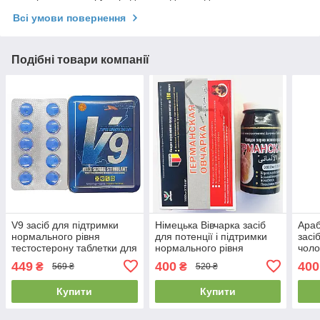
Всі умови повернення
Подібні товари компанії
V9 засіб для підтримки
Німецька Вівчарка засіб
Араб
нормального рівня
для потенції і підтримки
засі
тестостерону таблетки для
нормального рівня
чоло
потенции (В9)
тестостерону 10 шт
king
449
400
400
₴
₴
569 ₴
520 ₴
Купити
Купити