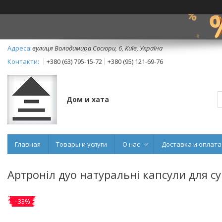
вулиця Володимира Сосюри, 6, Київ, Україна
+380 (63) 795-15-72
+380 (95) 121-69-76
Дом и хата
Главная
Товары и услуги
О нас
Доставка и оплата
Артроніл дуо натуральні капсули для суг
–33%