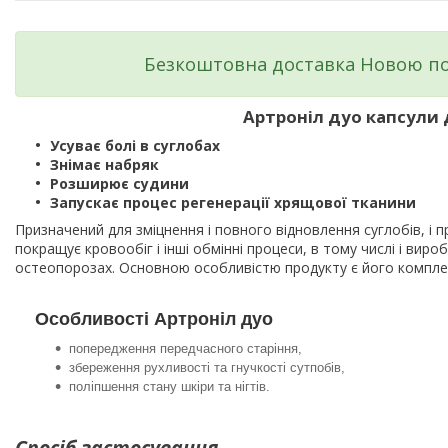
Безкоштовна доставка Новою по
Артроніл дуо капсули 
Усуває болі в суглобах
Знімає набряк
Розширює судини
Запускає процес регенерації хрящової тканини
Призначений для зміцнення і повного відновлення суглобів, і 
покращує кровообіг і інші обмінні процеси, в тому числі і вир
остеопорозах. Основною особливістю продукту є його комплекс
Особливості Артроніл дуо
попередження передчасного старіння,
збереження рухливості та гнучкості сутпобів,
поліпшення стану шкіри та нігтів.
Спосіб застосування