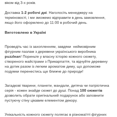
віком від 3-х років.
Доставка
1-2 робочі дні
. Наголосіть менеджеру на
терміновості, і ми зможемо відправити в день замовлення,
якщо його оформлено до 11:00 в робочий день.
Виготовлено в Україні
Проведіть час із захопленням, завдяки неймовірним
фігурним пазлам з деревени українського виробника
puzzlean
! Пориньте у власну історію кожного сюжету,
створеного майстрами з Прикарпаття, та відчуйте деревину
на дотик разом із легким ароматом диму, що допоможе
подумки перенестись ще ближче до природи!
Загадкові тварини, планети, мандали, дитяча чи патріотична
серія - кожен знайде сюжет до душі. Понад
100 сюжетів
дозволить обрати оригінальний подарунок або заповнити
пустуючу стіну цікавим елементом декору.
Унікальність кожного сюжету полягає в різномаїтті фігурних