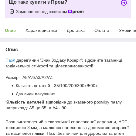
Що таке купити з Пром?
Замовлення під захистом
Опис
Характеристики
Доставка
Оплата
Умови п
Опис
Пазл
дерев'яний 'Знак Зодіаку Козеріг': відкрийте таємниці
зодіакальної стійкості та цілеспрямованості!
Розмір - A5/A4/A3/A2/A1
Кількість деталей - 35/100/200/300+/500+
Два види пакування
Кількість деталей
відповідна до вказаного розміру пазлу,
наприклад: А5 це 35, а А4 - 90.
Пазл виготовлений з екологічної спресованої деревини, HDF
товщиною 3 мм, а малюнок нанесено за допомогою яскравої
та насиченої плівки. Пазл безпечний для дорослих та дітей