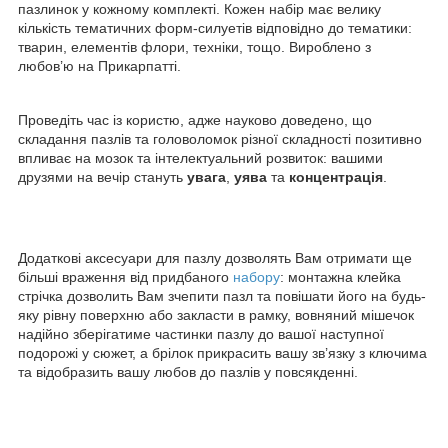
пазлинок у кожному комплекті. Кожен набір має велику
кількість тематичних форм-силуетів відповідно до тематики:
тварин, елементів флори, техніки, тощо. Вироблено з
любов’ю на Прикарпатті.
Проведіть час із користю, адже науково доведено, що
складання пазлів та головоломок різної складності позитивно
впливає на мозок та інтелектуальний розвиток: вашими
друзями на вечір стануть
увага
,
уява
та
концентрація
.
Додаткові аксесуари для пазлу дозволять Вам отримати ще
більші враження від придбаного
набору
: монтажна клейка
стрічка дозволить Вам зчепити пазл та повішати його на будь-
яку рівну поверхню або закласти в рамку, вовняний мішечок
надійно зберігатиме частинки пазлу до вашої наступної
подорожі у сюжет, а брілок прикрасить вашу зв’язку з ключима
та відобразить вашу любов до пазлів у повсякденні.