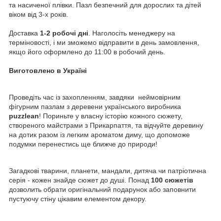
та насиченої плівки. Пазл безпечний для дорослих та дітей
віком від 3-х років.
Доставка
1-2 робочі дні
. Наголосіть менеджеру на
терміновості, і ми зможемо відправити в день замовлення,
якщо його оформлено до 11:00 в робочий день.
Виготовлено в Україні
Проведіть час із захопленням, завдяки неймовірним
фігурним пазлам з деревени українського виробника
puzzlean
! Пориньте у власну історію кожного сюжету,
створеного майстрами з Прикарпаття, та відчуйте деревину
на дотик разом із легким ароматом диму, що допоможе
подумки перенестись ще ближче до природи!
Загадкові тварини, планети, мандали, дитяча чи патріотична
серія - кожен знайде сюжет до душі. Понад
100 сюжетів
дозволить обрати оригінальний подарунок або заповнити
пустуючу стіну цікавим елементом декору.