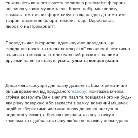
Унікальність кожного сюжету полягає в різномаїтті фігурних
пазлинок у кожному комплекті. Кожен набір має велику
кількість тематичних форм-силуетів відповідно до тематики:
тварин, елементів флори, техніки, тощо. Вироблено з
любов’ю на Прикарпатті.
Проведіть час із користю, адже науково доведено, що
складання пазлів та головоломок різної складності позитивно
впливає на мозок та інтелектуальний розвиток: вашими
друзями на вечір стануть
увага
,
уява
та
концентрація
.
Додаткові аксесуари для пазлу дозволять Вам отримати ще
більші враження від придбаного
набору
: монтажна клейка
стрічка дозволить Вам зчепити пазл та повішати його на будь-
яку рівну поверхню або закласти в рамку, вовняний мішечок
надійно зберігатиме частинки пазлу до вашої наступної
подорожі у сюжет, а брелок прикрасить вашу зв’язку з
ключима та відобразить вашу любов до пазлів у повсякденні.