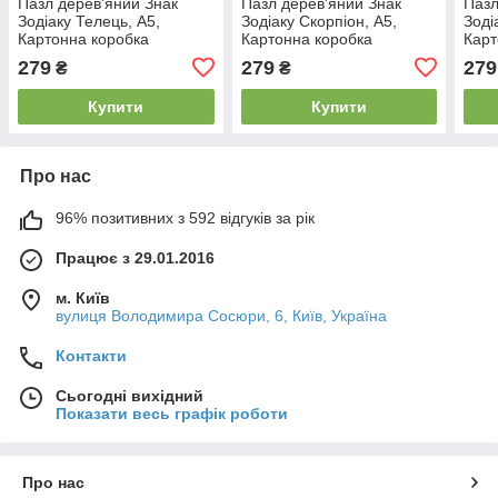
Пазл дерев'яний Знак
Пазл дерев'яний Знак
Пазл
Зодіаку Телець, А5,
Зодіаку Скорпіон, А5,
Зоді
Картонна коробка
Картонна коробка
Карт
279
279
279
₴
₴
Купити
Купити
Про нас
96% позитивних з 592 відгуків за рік
Працює з 29.01.2016
м. Київ
вулиця Володимира Сосюри, 6, Київ, Україна
Контакти
Сьогодні вихідний
Показати весь графік роботи
Про нас