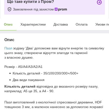
Що таке купити з Пром?
Замовлення під захистом
Опис
Характеристики
Доставка
Оплата
Умови п
Опис
Пазл
зодіаку 'Діва' допоможе вам відчути енергію та символіку
цього знаку, створюючи відчуття злагоди та гармонії
з власною душею.
Розмір - A5/A4/A3/A2/A1
Кількість деталей - 35/100/200/300+/500+
Два види пакування
Кількість деталей
відповідна до вказаного розміру пазлу,
наприклад: А5 це 35, а А4 - 90.
Пазл виготовлений з екологічної спресованої деревини, HDF
товщиною 3 мм, а малюнок нанесено за допомогою яскравої