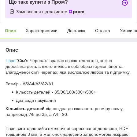
Що таке купити з Пром?
Замовлення під захистом
Опис
Характеристики
Доставка
Оплата
Умови п
Опис
Пазл
"Сім'я Черепах" вражає своєю теплотою, кожна
дерев'яна деталь якого втілює в собі образ гармонійної та
злагодженої сім'ї черепах, яка висловлює любов та підтримку.
Розмір - A5/A4/A3/A2/A1
Кількість деталей - 35/90/180/300+/500+
Два види пакування
Кількість деталей
відповідна до вказаного розміру пазлу,
наприклад: А5 це 35, а А4 - 90.
Пазл виготовлений з екологічної спресованої деревини, HDF
товщиною 3 мм, а малюнок нанесено за допомогою яскравої