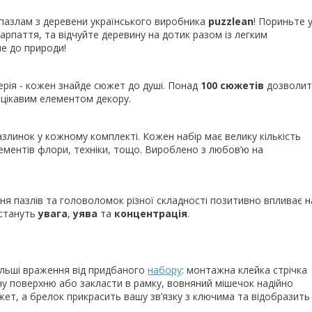
 пазлам з деревени українського виробника
puzzlean
! Пориньте 
рпаття, та відчуйте деревину на дотик разом із легким
е до природи!
ерія - кожен знайде сюжет до душі. Понад
100 сюжетів
дозволит
 цікавим елементом декору.
азлинок у кожному комплекті. Кожен набір має велику кількість
ементів флори, техніки, тощо. Вироблено з любов’ю на
ня пазлів та головоломок різної складності позитивно впливає н
стануть
увага
,
уява
та
концентрація
.
ільші враження від придбаного
набору
: монтажна клейка стрічка
ну поверхню або закласти в рамку, вовняний мішечок надійно
жет, а брeлок прикрасить вашу зв’язку з ключима та відобразить