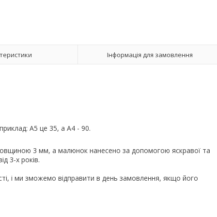
теристики
Інформація для замовлення
априклад: А5 це 35, а А4 - 90.
 товщиною 3 мм, а малюнок нанесено за допомогою яскравої та
д 3-х років.
сті, і ми зможемо відправити в день замовлення, якщо його