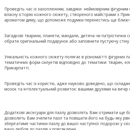
Проведіть час із захопленням, завдяки неймовірним фігурним
власну історію кожного сюжету, створеного майстрами з Прика
ароматом диму, що допоможе подумки перенестись ще ближч
Загадкові тварини, планети, мандали, дитяча чи патріотична с
обрати оригінальний подарунок або заповнити пустуючу стіну
Унікальність кожного сюжету полягає в різномаїтті фігурних п
тематичних форм-силуетів відповідно до тематики: тварин, ел
Прикарпатті.
Проведіть час із користю, адже науково доведено, що складан
мозок та інтелектуальний розвиток: вашими друзями на вечір 
Додаткові аксесуари для пазлу дозволять Вам отримати ще б
дозволить Вам зчепити пазл та повішати його на будь-яку рів
зберігатиме частинки пазлу до вашої наступної подорожі у сю
вашу любов до пазлів у повсякденні.