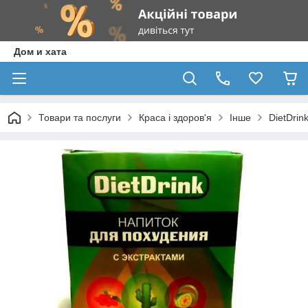
Дом и хата
Товари та послуги
Краса і здоров'я
Інше
DietDrin