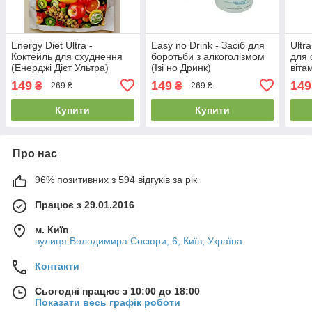
Energy Diet Ultra -
Easy no Drink - Засіб для
Ultra
Коктейль для схуднення
боротьби з алкоголізмом
для 
(Енерджі Дієт Ультра)
(Ізі но Дринк)
віта
пакет
(Уль
149
149
149
₴
₴
269 ₴
269 ₴
Купити
Купити
Про нас
96% позитивних з 594 відгуків за рік
Працює з 29.01.2016
м. Київ
вулиця Володимира Сосюри, 6, Київ, Україна
Контакти
Сьогодні працює з 10:00 до 18:00
Показати весь графік роботи