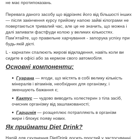
не має протипоказань.
Перевага даного засобу що відрізняє його від більшості інших
— після закінчення курсу прийому напою зайві кілограми не
повертаються тривалий час, але це не значить, що можна і
далі запивати фастфуди колою у великих кількостях.
Пам'ятайте, що правильне харчування - запорука успіху при
будь-якій дієті.
L - карнатин спалюють жирові відкладення, навіть коли ви
сидите в офісі або за кермом свого автомобіля.
Основні компоненти:
Гуарана
― ягоди, що містять в собі велику кількість
мінералів і вітамінів, необхідних для організму, і
зменшують бажання є;
Кактус
― чудово виводить холестерин з тіла засіб,
очисник організму від зашлакованості;
Гарцинія
― розщеплює потрапляють в організм
жири і блокує появу нових.
Як приймати Diet Drink?
Напій для схуднення DietDrink досить простий у застосуванні.