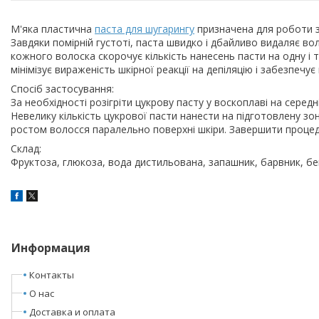
М'яка пластична
паста для шугарингу
призначена для роботи з
Завдяки помірній густоті, паста швидко і дбайливо видаляє во
кожного волоска скорочує кількість нанесень пасти на одну і 
мінімізує вираженість шкірної реакції на депіляцію і забезпечу
Спосіб застосування:
За необхідності розігріти цукрову пасту у воскоплаві на сере
Невелику кількість цукрової пасти нанести на підготовлену зон
ростом волосся паралельно поверхні шкіри. Завершити процеду
Склад:
Фруктоза, глюкоза, вода дистильована, запашник, барвник, бе
Информация
Контакты
О нас
Доставка и оплата