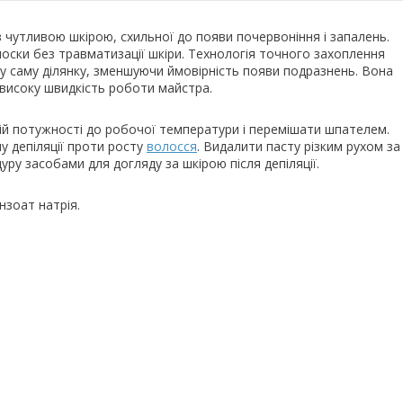
 чутливою шкірою, схильної до появи почервоніння і запалень.
лоски без травматизації шкіри. Технологія точного захоплення
ту саму ділянку, зменшуючи ймовірність появи подразнень. Вона
є високу швидкість роботи майстра.
дній потужності до робочої температури і перемішати шпателем.
у депіляції проти росту
волосся
. Видалити пасту різким рухом за
ру засобами для догляду за шкірою після депіляції.
нзоат натрія.