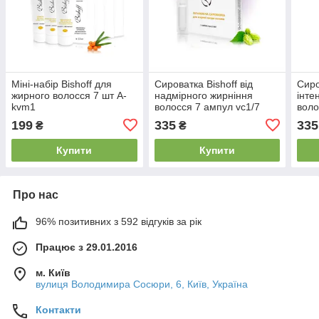
Міні-набір Bishoff для
Сироватка Bishoff від
Сиро
жирного волосся 7 шт A-
надмірного жирніння
інте
kvm1
волосся 7 ампул vc1/7
воло
199
335
335
₴
₴
Купити
Купити
Про нас
96% позитивних з 592 відгуків за рік
Працює з 29.01.2016
м. Київ
вулиця Володимира Сосюри, 6, Київ, Україна
Контакти