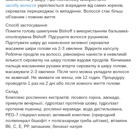
засобу волосся
укріплюється зсередини від самих коренів,
сироватка перешкоджає їх випадінню. Волосся стає більш
об'ємним і повним життя.
Спосіб застосування:
Помити голову шампунем Bishoff з використанням бальзама-
ополіскувача Bishoff. Підсушити волосся рушником.
Підготувати шкіру до нанесення активної сироватки
масажем шкіри голови на 2-3 хвилини. Відкрити капсулу.
Роблячи проділи на волоссі, рівномірно нанести в невеликій
кількості сироватку на шкіру голови вздовж проділів. Кінчиками
пальців масажними рухами втерти сироватку в шкіру голови,
масажувати 2-3 хвилини. Після чого можна укладати волосся
як зазвичай. Не змивати не менш, ніж 12 годин. Процедуру
проводити 1 раз на 2 дні або після кожного миття голови.
Склад:
Комплекс рослинних екстрактів: лісового горіха, авокадо,
примули вечірньої, гідролізат протеїнів шовку, гідролізат
протеінів пшениці, рослинні кераміди, вода дистильована,
PEG-7 гліцерил кокоат, активний комплекс (природний
полімінерал бішофіт + полісахариди гриба шіїтаке), вітаміни
В6, С, Е, РР, запашник, бензоат натрія.