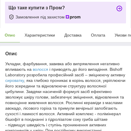
Що таке купити з Пром?
Замовлення під захистом
Опис
Характеристики
Доставка
Оплата
Умови п
Опис
Укладки, фарбування, завивка або випрямлення негативно
впливають на
волосся
і приводять до його випадіння. Bishoff
Laboratory розробила професійний засіб – зміцнюючу активну
сироватку
, яка глибоко проникає в корінь волосся, укріплюючи
його зсередини та відновлюючи структуру волосяної
цибулини. Завдяки насиченій формулі засіб ефективно
зволожує шкіру голови, забезпечує зміцнення, відновлення та
повноцінне живлення волосся. Рослинні кераміди з маслами
авокадо, лісового горіха та примули вечірньої запобігають
сухості і ламкості волосся. Активний комплекс - полімінерал
бішофіт в поєднанні з гідролізатом соку гриба шіїтаке
- підвищує швидкість і ступінь проникнення активних
компонентів у шкіру. При постійному використанні