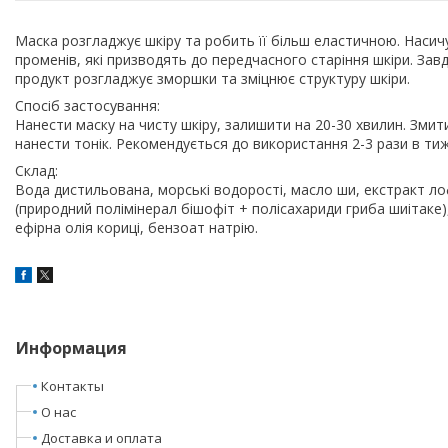
Маска розгладжує шкіру та робить її більш еластичною. Насич
променів, які призводять до передчасного старіння шкіри. За
продукт розгладжує зморшки та зміцнює структуру шкіри.
Спосіб застосування:
Нанести маску на чисту шкіру, залишити на 20-30 хвилин. Зм
нанести тонік. Рекомендується до використання 2-3 рази в ти
Склад:
Вода дистильована, морські водорості, масло ши, екстракт ло
(природний полімінерал бішофіт + полісахариди гриба шиітаке),
ефірна олія кориці, бензоат натрію.
Информация
Контакты
О нас
Доставка и оплата