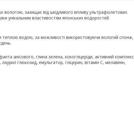
ує вологою, захищає від шкідливого впливу ультрафіолетових
вдяки унікальним властивостям японських водоростей
ити теплою водою, за можливості використовуючи вологий спонж,
ждень.
фанта анісового, глина зелена, кокогліцеріди, активний комплекс
 лаурил глюкозид, емульгатор, гліцерин, вітамін С, мелавінін,