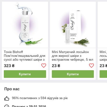
Тонік Bishoff
Mini Матуючий лосьйон
Mini
Пом'пом'якшувальний для
для жирної шкіри з
лось
сухої або чутливої шкіри з
екстрактом чебрецю, 5 мл
шкір
алоє 200 мл T2/200
L205
і зв
323
23
23
₴
₴
Купити
Купити
Про нас
96% позитивних з 594 відгуків за рік
Працює з 29.01.2016