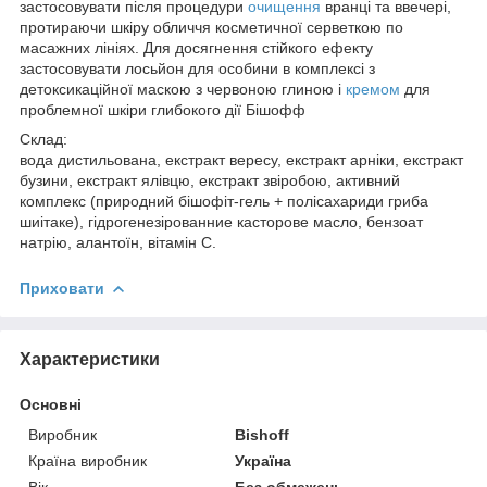
застосовувати після процедури
очищення
вранці та ввечері,
протираючи шкіру обличчя косметичної серветкою по
масажних лініях. Для досягнення стійкого ефекту
застосовувати лосьйон для особини в комплексі з
детоксикаційної маскою з червоною глиною і
кремом
для
проблемної шкіри глибокого дії Бішофф
Склад:
вода дистильована, екстракт вересу, екстракт арніки, екстракт
бузини, екстракт ялівцю, екстракт звіробою, активний
комплекс (природний бішофіт-гель + полісахариди гриба
шиітаке), гідрогенезірованние касторове масло, бензоат
натрію, алантоїн, вітамін С.
Приховати
Характеристики
Основні
Виробник
Bishoff
Країна виробник
Україна
Вік
Без обмежень