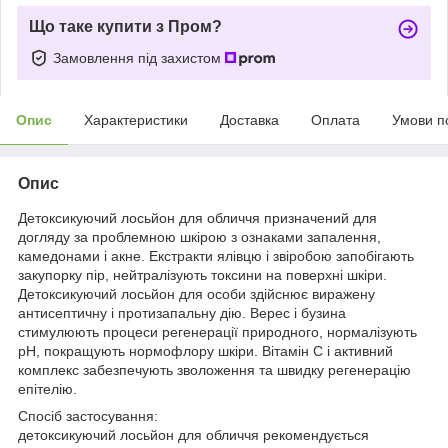
Що таке купити з Пром?
Замовлення під захистом
Опис
Характеристики
Доставка
Оплата
Умови п
Опис
Детоксикуючий лосьйон для обличчя призначений для
догляду за проблемною шкірою з ознаками запалення,
камедонами і акне. Екстракти ялівцю і звіробою запобігають
закупорку пір, нейтралізують токсини на поверхні шкіри.
Детоксикуючий лосьйон для особи здійснює виражену
антисептичну і протизапальну дію. Верес і бузина
стимулюють процеси регенерації природного, нормалізують
pH, покращують нормофлору шкіри. Вітамін С і активний
комплекс забезпечують зволоження та швидку регенерацію
епітелію.
Спосіб застосування:
детоксикуючий лосьйон для обличчя рекомендується