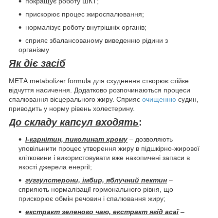
покращує роботу ШКТ;
прискорює процес жироспалювання;
нормалізує роботу внутрішніх органів;
сприяє збалансованому виведенню рідини з
організму
Як діє засіб
МЕТА metabolizer formula для схуднення створює стійке
відчуття насичення. Додатково розпочинаються процеси
спалювання вісцерального жиру. Сприяє
очищенню
судин,
приводить у норму рівень холестерину.
До складу капсул входять
:
l-карнітин, пиколинат хрому
– дозволяють
уповільнити процес утворення жиру в підшкірно-жирової
клітковини і використовувати вже накопичені запаси в
якості джерела енергії;
гуггулстерони, імбир, яблучний пектин
–
сприяють нормалізації гормонального рівня, що
прискорює обмін речовин і спалювання жиру;
екстракт зеленого чаю, екстракт ягід асаї
–