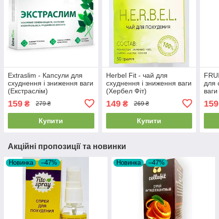
Extraslim - Капсули для
Herbel Fit - чай для
FRUI
схуднення і зниження ваги
схуднення і зниження ваги
для 
(Екстраслім)
(Хербел Фіт)
ваги
159
149
159
₴
₴
279 ₴
269 ₴
Купити
Купити
Акційні пропозиції та новинки
Новинка
–47%
Новинка
–47%