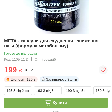
МЕТА - капсули для схуднення і зниження
ваги (формула метаболізму)
Готово до відправки
Код: 1105-11 D
Опт і роздріб
199
₴
319 ₴
Економія
120 ₴
Залишилось
9 днів
195 ₴
від 2 шт.
193 ₴
від 3 шт.
190 ₴
від 5 шт.
180 ₴
від 
Купити
або