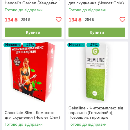
Hendel`s Garden (Хендельс
для схуднення (Чоклет Слім)
Гаден)
Готово до відправки
Готово до відправки
134
134
₴
₴
254 ₴
254 ₴
Купити
Купити
Новинка
–47%
Новинка
–47%
Gelmiline - Фитокомплекс від
Chocolate Slim - Комплекс
паразитів (Гельмілайн),
для схуднення (Чоклет Слім)
Позбавляє і протидіє
паразитам в майбутньому
Готово до відправки
Готово до відправки