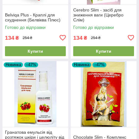
Cerebro Slim - засіб для
Belviqa Plus - Краплі для
зниження ваги (Церебро
схуднення (Белвіква Плюс)
Слім)
Готово до відправки
Готово до відправки
134
134
₴
₴
254 ₴
254 ₴
Купити
Купити
Новинка
–47%
Новинка
–47%
Гранатова емульсія від
розтяжок шкіри і целюліту від
Chocolate Slim - Комплекс