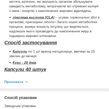
містять катехіни, які змушують організм збільшувати
швидкість метаболізму, витрачаючи всі отримані калорії
з їжею і енергію з накопичених жирових відкладень;
лінолева кислота (CLA)
– усуває гормональні збої в
організмі, прискорює ліполіз і багато інших метаболічні
процеси, знижує кількість інсуліну що виділяється,
надлишок якого призводить до накопичення жиру в
підшкірно-жирової клітковини.
Спосіб застосування
Капсули
по 1 шт вранці натщесерце, ввечері за 10
хвилин до вечері;
Курс - 20 днів
.
Капсули 40 штук
Приховати
Спосіб упаковки
Заводська упаковка