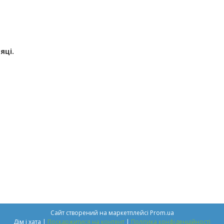
яці.
Сайт створений на маркетплейсі
Prom.ua
Дім і хата |
Поскаржитися на контент
|
Політика конфіденційності