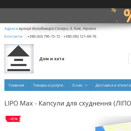
вулиця Володимира Сосюри, 6, Київ, Україна
+380 (63) 795-15-72
+380 (95) 121-69-76
Дом и хата
Главная
Товары и услуги
О нас
Доставка и оплата
LIPO Max - Капсули для схуднення (ЛІП
–45%