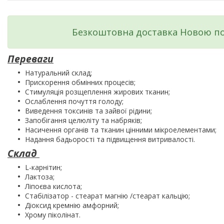
Безкоштовна доставка Новою по
Переваги
Натуральний склад;
Прискорення обмінних процесів;
Стимуляція розщеплення жирових тканин;
Ослаблення почуття голоду;
Виведення токсинів та зайвої рідини;
Запобігання целюліту та набряків;
Насичення органів та тканин цінними мікроелементами;
Надання бадьорості та підвищення витривалості.
Склад
L-карнітин;
Лактоза;
Ліпоєва кислота;
Стабілізатор - стеарат магнію /стеарат кальцію;
Діоксид кремнію амфорний;
Хрому піколінат.