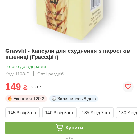
Grassfit - Капсули для схуднення з паростків
пшениці (Грассфіт)
Готово до відправки
Код: 1108-D
Опт і роздріб
149
₴
269 ₴
Економія
120 ₴
Залишилось
8 днів
145 ₴
від 3 шт.
140 ₴
від 5 шт.
135 ₴
від 7 шт.
130 ₴
від 
Купити
або