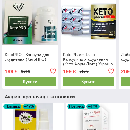
KetoPRO - Капсули для
Keto Pharm Luxe -
Лайф
схуднення (КетоПРО)
Капсули для схуднення
схуд
(Кето Фарм Люкс) Україна
199
199
269
₴
₴
319 ₴
319 ₴
Купити
Купити
Акційні пропозиції та новинки
Новинка
–47%
Новинка
–47%