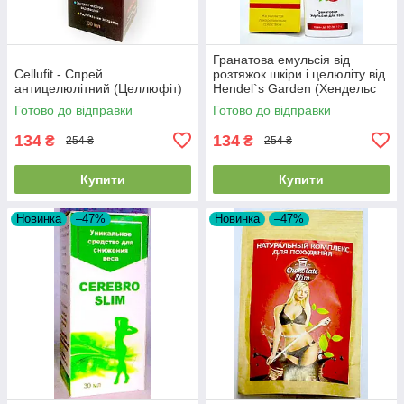
Гранатова емульсія від
Cellufit - Спрей
розтяжок шкіри і целюліту від
антицелюлітний (Целлюфіт)
Hendel`s Garden (Хендельс
Гаден)
Готово до відправки
Готово до відправки
134
134
₴
₴
254 ₴
254 ₴
Купити
Купити
Новинка
–47%
Новинка
–47%