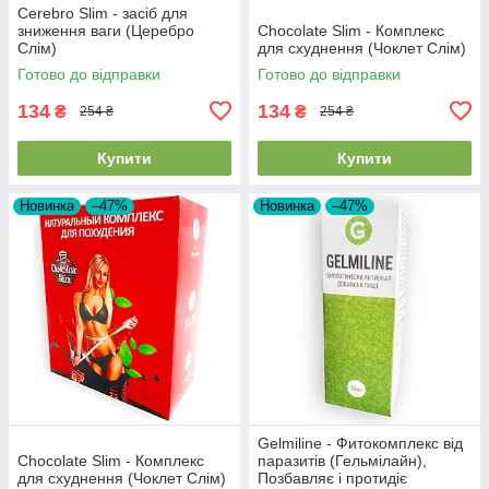
Cerebro Slim - засіб для
зниження ваги (Церебро
Chocolate Slim - Комплекс
Слім)
для схуднення (Чоклет Слім)
Готово до відправки
Готово до відправки
134
134
₴
₴
254 ₴
254 ₴
Купити
Купити
Новинка
–47%
Новинка
–47%
Gelmiline - Фитокомплекс від
Chocolate Slim - Комплекс
паразитів (Гельмілайн),
для схуднення (Чоклет Слім)
Позбавляє і протидіє