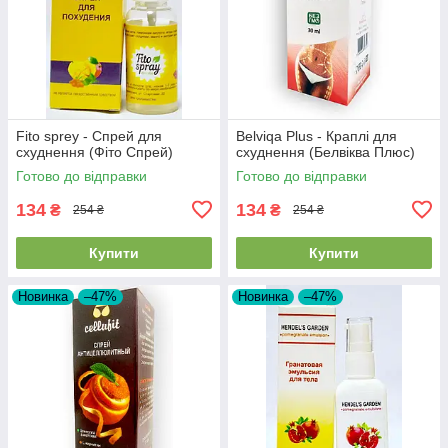
Fito sprey - Спрей для
Belviqa Plus - Краплі для
схуднення (Фіто Спрей)
схуднення (Белвіква Плюс)
Готово до відправки
Готово до відправки
134
134
₴
₴
254 ₴
254 ₴
Купити
Купити
Новинка
–47%
Новинка
–47%