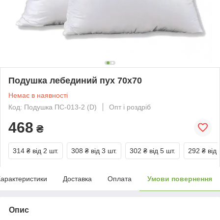
Подушка лебединий пух 70х70
Немає в наявності
Код: Подушка ПС-013-2 (D)
Опт і роздріб
468
₴
314 ₴
від 2 шт.
308 ₴
від 3 шт.
302 ₴
від 5 шт.
292 ₴
від 
арактеристики
Доставка
Оплата
Умови повернення
Опис