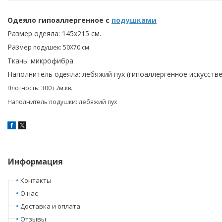
Одеяло гипоаллергенное с
подушками
Размер одеяла: 145х215 см.
Раз
мер подушек: 50Х70 см.
Ткань: микрофибра
Наполнитель одеяла: лебяжий пух (гипоаллергенное искусств
Плотность: 300 г./м.кв.
Наполнитель подушки: лебяжий пух
Информация
Контакты
О нас
Доставка и оплата
Отзывы