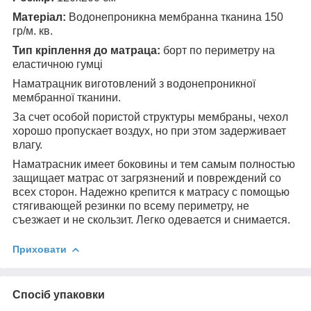
Матеріал:
Водонепроникна мембранна тканина
150
гр/м. кв.
Тип кріплення до матраца:
борт по периметру на
еластичною гумці
Наматрацник виготовлений з водонепроникної
мембранної тканини.
За счет особой пористой структуры мембраны, чехол
хорошо пропускает воздух, но при этом задерживает
влагу.
Наматрасник
имеет боковины и тем самым
полностью
защищает матрас от загрязнений и повреждений со
всех сторон. Надежно крепится к матрасу с помощью
стягивающей резинки по всему периметру, не
съезжает и не скользит. Легко одевается и снимается.
Приховати
Спосіб упаковки