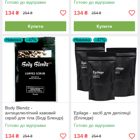
Готово до відправки
Готово до відправки
134
134
₴
₴
254 ₴
254 ₴
Купити
Купити
Новинка
–47%
Новинка
–47%
Body Blendz -
антицелюлітний кавовий
Epilage - засіб для депіляції
скраб для тіла (Боді Блендз)
(Епіледж)
Готово до відправки
Готово до відправки
134
134
₴
₴
254 ₴
254 ₴