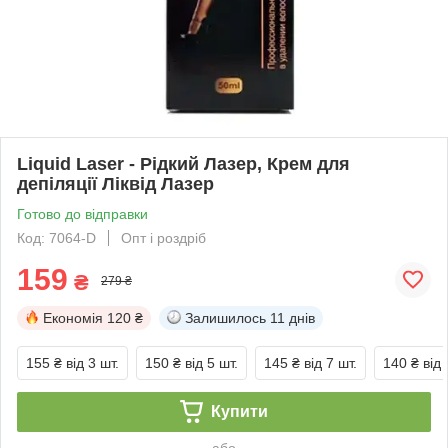
Liquid Laser - Рідкий Лазер, Крем для
депіляції Ліквід Лазер
Готово до відправки
Код: 7064-D
Опт і роздріб
159
₴
279 ₴
Економія
120 ₴
Залишилось
11 днів
155 ₴
від 3 шт.
150 ₴
від 5 шт.
145 ₴
від 7 шт.
140 ₴
від 
Купити
або