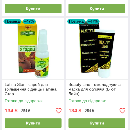
Купити
Купити
Новинка
–47%
Новинка
–47%
Latina Star - спрей для
Beauty Line - омолоджуюча
збільшення сідниць Латина
маска для обличчя (Б'юті
Стар
Лайн)
Готово до відправки
Готово до відправки
134
134
₴
₴
254 ₴
254 ₴
Купити
Купити