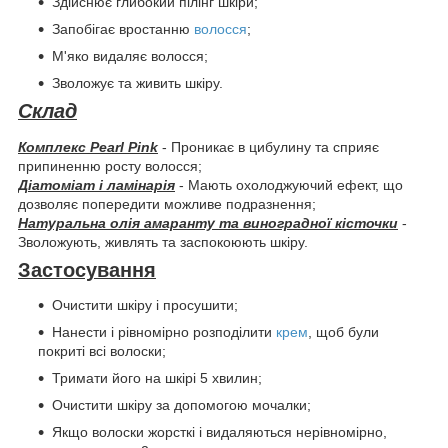
Здійснює глибокий пілінг шкіри;
Запобігає вростанню
волосся
;
М'яко видаляє волосся;
Зволожує та живить шкіру.
Склад
Комплекс Pearl Pink
- Проникає в цибулину та сприяє
припиненню росту волосся;
Діатоміат і ламінарія
- Мають охолоджуючий ефект, що
дозволяє попередити можливе подразнення;
Натуральна олія амаранту та виноградної кісточки
-
Зволожують, живлять та заспокоюють шкіру.
Застосування
Очистити шкіру і просушити;
Нанести і рівномірно розподілити
крем
, щоб були
покриті всі волоски;
Тримати його на шкірі 5 хвилин;
Очистити шкіру за допомогою мочалки;
Якщо волоски жорсткі і видаляються нерівномірно,