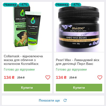
Новинка
–47%
Новинка
–47%
Collamask - відновлююча
маска для обличчя з
Pearl Wax - Лавандовий віск
колагеном КоллаМаск
для депіляції Перл Вакс
Готово до відправки
Готово до відправки
134
134
₴
₴
254 ₴
254 ₴
Купити
Купити
Показати ще