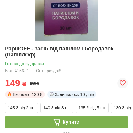
PapillOFF - засіб від папілом і бородавок
(ПапіллОф)
Готово до відправки
Код: 4156-D
Опт і роздріб
149
₴
269 ₴
Економія
120 ₴
Залишилось
10 днів
145 ₴
від 2 шт.
140 ₴
від 3 шт.
135 ₴
від 5 шт.
130 ₴
від 
Купити
або