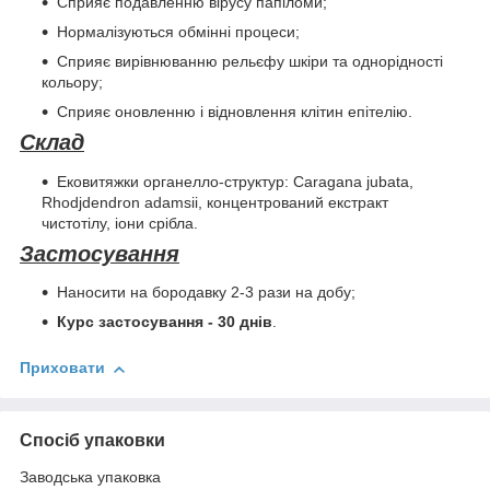
Сприяє подавленню вірусу папіломи;
Нормалізуються обмінні процеси;
Сприяє вирівнюванню рельєфу шкіри та однорідності
кольору;
Сприяє оновленню і відновлення клітин епітелію.
Склад
Ековитяжки органелло-структур: Caragana jubata,
Rhodjdendron adamsii, концентрований екстракт
чистотілу, іони срібла.
Застосування
Наносити на бородавку 2-3 рази на добу;
Курс застосування - 30 днів
.
Приховати
Спосіб упаковки
Заводська упаковка