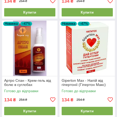
134
134
₴
₴
254 ₴
254 ₴
Купити
Купити
Новинка
–47%
Новинка
–47%
Артро Спан - Крем-гель від
Giperton Max - Напій від
болю в суглобах
гіпертонії (Гіпертон Макс)
Готово до відправки
Готово до відправки
134
134
₴
₴
254 ₴
254 ₴
Купити
Купити