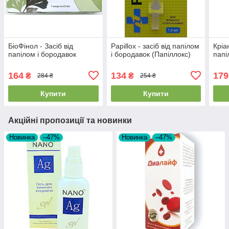
БіоФінол - Засіб від
Papillox - засіб від папілом
Кріа
папілом і бородавок
і бородавок (Папіллокс)
папі
164
134
179
₴
₴
284 ₴
254 ₴
Купити
Купити
Акційні пропозиції та новинки
Новинка
–47%
Новинка
–47%