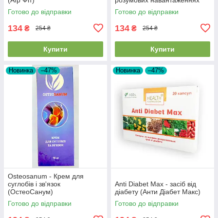
Готово до відправки
Готово до відправки
134
134
₴
₴
254 ₴
254 ₴
Купити
Купити
Новинка
–47%
Новинка
–47%
Osteosanum - Крем для
суглобів і зв'язок
Anti Diabet Max - засіб від
(ОстеоСанум)
діабету (Анти Діабет Макс)
Готово до відправки
Готово до відправки