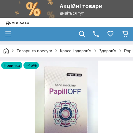
Дом и хата
Товари та послуги
Краса і здоров'я
Здоров'я
Papi
Новинка
–45%