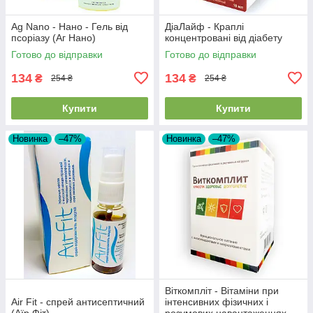
Ag Nano - Нано - Гель від
ДіаЛайф - Краплі
псоріазу (Аг Нано)
концентровані від діабету
Готово до відправки
Готово до відправки
134
134
₴
₴
254 ₴
254 ₴
Купити
Купити
Новинка
–47%
Новинка
–47%
Віткомпліт - Вітаміни при
Air Fit - спрей антисептичний
інтенсивних фізичних і
(Аїр Фіт)
розумових навантаженнях