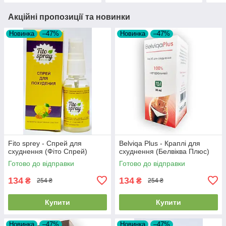
Акційні пропозиції та новинки
Новинка
–47%
Новинка
–47%
Fito sprey - Спрей для
Belviqa Plus - Краплі для
схуднення (Фіто Спрей)
схуднення (Белвіква Плюс)
Готово до відправки
Готово до відправки
134
134
₴
₴
254 ₴
254 ₴
Купити
Купити
Новинка
–47%
Новинка
–47%