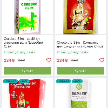
Cerebro Slim - засіб для
зниження ваги (Церебро
Chocolate Slim - Комплекс
Слім)
для схуднення (Чоклет Слім)
Готово до відправки
Готово до відправки
134
134
₴
₴
254 ₴
254 ₴
Купити
Купити
Новинка
–47%
Новинка
–47%