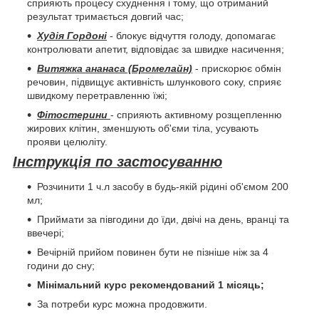
сприяють процесу схуднення і тому, що отриманий
результат тримається довгий час;
Худія Гордоні
- блокує відчуття голоду, допомагає
контролювати апетит, відповідає за швидке насичення;
Витяжка ананаса (Бромелайн)
- прискорює обмін
речовин, підвищує активність шлункового соку, сприяє
швидкому перетравленню їжі;
Фітостерини
- сприяють активному розщепленню
жирових клітин, зменшують об'єми тіла, усувають
прояви целюліту.
Інструкція по застосуванню
Розчинити 1 ч.л засобу в будь-якій рідині об'ємом 200
мл;
Приймати за півгодини до їди, двічі на день, вранці та
ввечері;
Вечірній прийом повинен бути не пізніше ніж за 4
години до сну;
Мінімальний курс рекомендований 1 місяць;
За потреби курс можна продовжити.