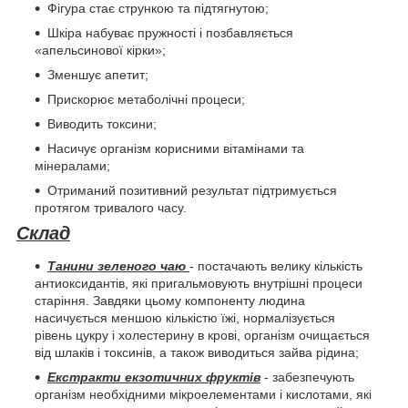
Фігура стає стрункою та підтягнутою;
Шкіра набуває пружності і позбавляється
«апельсинової кірки»;
Зменшує апетит;
Прискорює метаболічні процеси;
Виводить токсини;
Насичує організм корисними вітамінами та
мінералами;
Отриманий позитивний результат підтримується
протягом тривалого часу.
Склад
Танини зеленого чаю
- постачають велику кількість
антиоксидантів, які пригальмовують внутрішні процеси
старіння. Завдяки цьому компоненту людина
насичується меншою кількістю їжі, нормалізується
рівень цукру і холестерину в крові, організм очищається
від шлаків і токсинів, а також виводиться зайва рідина;
Екстракти екзотичних фруктів
- забезпечують
організм необхідними мікроелементами і кислотами, які