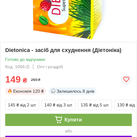
Dietonica - засіб для схуднення (Діетоніка)
Готово до відправки
Код: 1066-D
Опт і роздріб
149
₴
269 ₴
Економія
120 ₴
Залишилось
8 днів
145 ₴
від 2 шт.
140 ₴
від 3 шт.
135 ₴
від 5 шт.
130 ₴
від 
Купити
або