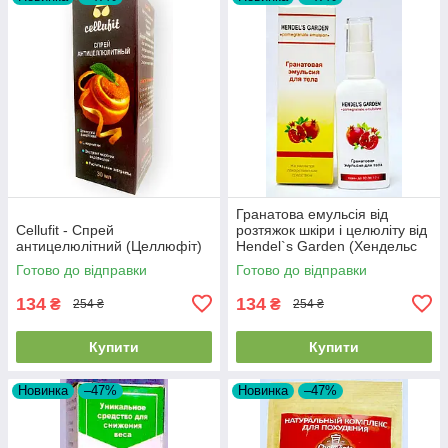
Гранатова емульсія від
Cellufit - Спрей
розтяжок шкіри і целюліту від
антицелюлітний (Целлюфіт)
Hendel`s Garden (Хендельс
Гаден)
Готово до відправки
Готово до відправки
134
134
₴
₴
254 ₴
254 ₴
Купити
Купити
Новинка
–47%
Новинка
–47%