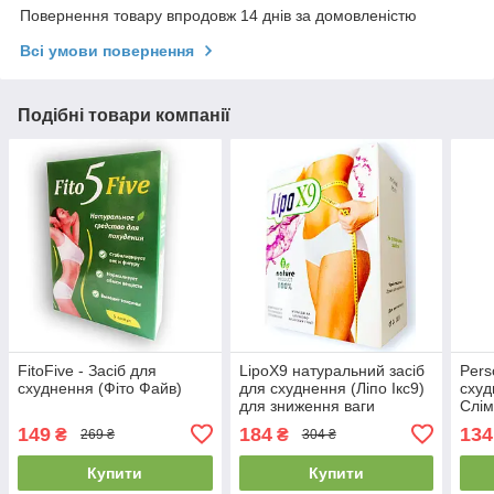
Повернення товару впродовж 14 днів за домовленістю
Всі умови повернення
Подібні товари компанії
FitoFive - Засіб для
LipoX9 натуральний засіб
Pers
схуднення (Фіто Файв)
для схуднення (Ліпо Ікс9)
схуд
для зниження ваги
Слім
149
184
134
₴
₴
269 ₴
304 ₴
Купити
Купити