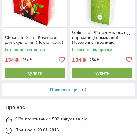
Gelmiline - Фитокомплекс від
Chocolate Slim - Комплекс
паразитів (Гельмілайн),
для схуднення (Чоклет Слім)
Позбавляє і протидіє
паразитам в майбутньому
Готово до відправки
Готово до відправки
134
134
₴
₴
254 ₴
254 ₴
Купити
Купити
Показати ще
Про нас
96% позитивних з 592 відгуків за рік
Працює з 29.01.2016