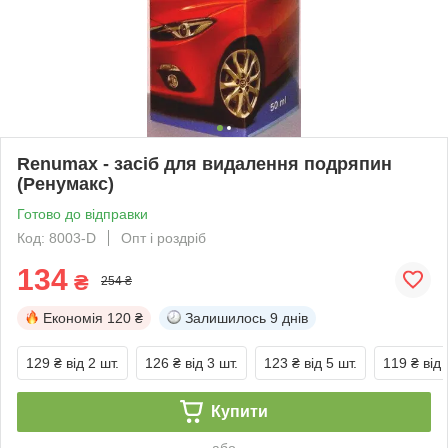
Renumax - засіб для видалення подряпин
(Ренумакс)
Готово до відправки
Код: 8003-D
Опт і роздріб
134
₴
254 ₴
Економія
120 ₴
Залишилось
9 днів
129 ₴
від 2 шт.
126 ₴
від 3 шт.
123 ₴
від 5 шт.
119 ₴
від 
Купити
або