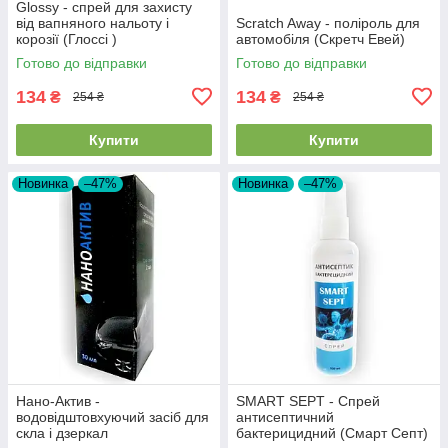
Glossy - спрей для захисту
від вапняного нальоту і
Scratch Away - поліроль для
корозії (Глоссі )
автомобіля (Скретч Евей)
Готово до відправки
Готово до відправки
134
134
₴
₴
254 ₴
254 ₴
Купити
Купити
Новинка
–47%
Новинка
–47%
Нано-Актив -
SMART SEPT - Спрей
водовідштовхуючий засіб для
антисептичний
скла і дзеркал
бактерицидний (Смарт Септ)