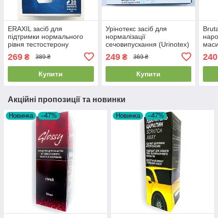
ERAXIL засіб для
Урінотекс засіб для
Brut
підтримки нормального
нормалізації
наро
рівня тестостерону
сечовипускання (Urinotex)
маси
ераксіл
269
249
240
₴
₴
389 ₴
369 ₴
Купити
Купити
Акційні пропозиції та новинки
Новинка
–47%
Новинка
–47%