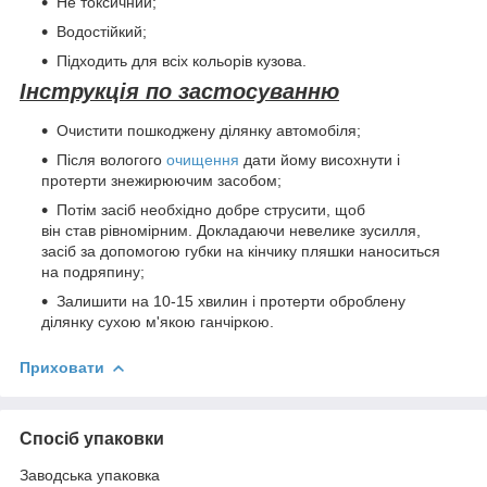
Не токсичний;
Водостійкий;
Підходить для всіх кольорів кузова.
Інструкція по застосуванню
Очистити пошкоджену ділянку автомобіля;
Після вологого
очищення
дати йому висохнути і
протерти знежирюючим засобом;
Потім засіб необхідно добре струсити, щоб
він став рівномірним. Докладаючи невелике зусилля,
засіб за допомогою губки на кінчику пляшки наноситься
на подряпину;
Залишити на 10-15 хвилин і протерти оброблену
ділянку сухою м'якою ганчіркою.
Приховати
Спосіб упаковки
Заводська упаковка