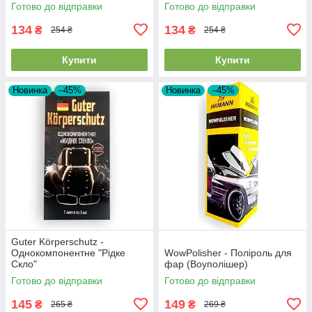
100 мл
Готово до відправки
Готово до відправки
134
134
₴
₴
254 ₴
254 ₴
Купити
Купити
Новинка
–45%
Новинка
–45%
Guter Körperschutz -
Однокомпонентне "Рідке
WowPolisher - Поліроль для
Скло"
фар (Воуполішер)
Готово до відправки
Готово до відправки
145
149
₴
₴
265 ₴
269 ₴