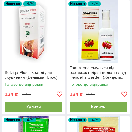
Новинка
–47%
Новинка
–47%
Гранатова емульсія від
Belviqa Plus - Краплі для
розтяжок шкіри і целюліту від
схуднення (Белвіква Плюс)
Hendel`s Garden (Хендельс
Гаден)
Готово до відправки
Готово до відправки
134
134
₴
₴
254 ₴
254 ₴
Купити
Купити
Новинка
–47%
Новинка
–47%