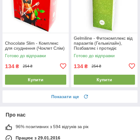
Gelmiline - Фитокомплекс від
Chocolate Slim - Комплекс
паразитів (Гельмілайн),
для схуднення (Чоклет Слім)
Позбавляє і протидіє
паразитам в майбутньому
Готово до відправки
Готово до відправки
134
134
₴
₴
254 ₴
254 ₴
Купити
Купити
Показати ще
Про нас
96% позитивних з 594 відгуків за рік
Працює з 29.01.2016