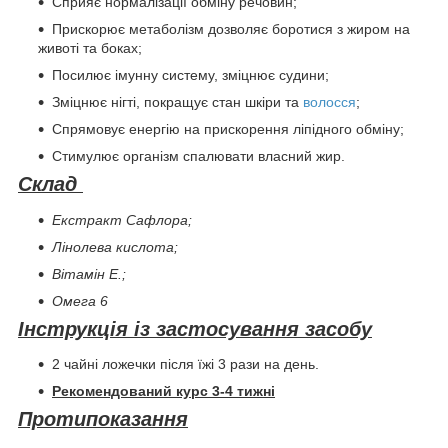
Сприяє нормалізації обміну речовин;
Прискорює метаболізм дозволяє боротися з жиром на
животі та боках;
Посилює імунну систему, зміцнює судини;
Зміцнює нігті, покращує стан шкіри та
волосся
;
Спрямовує енергію на прискорення ліпідного обміну;
Стимулює організм спалювати власний жир.
Склад
Екстракт Сафлора;
Лінолева кислота;
Вітамін E.;
Омега 6
Інструкція із застосування засобу
2 чайні ложечки після їжі 3 рази на день.
Рекомендований курс 3-4 тижні
Протипоказання