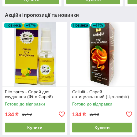
Акційні пропозиції та новинки
Новинка
–47%
Новинка
–47%
Fito sprey - Спрей для
Cellufit - Спрей
схуднення (Фіто Спрей)
антицелюлітний (Целлюфіт)
Готово до відправки
Готово до відправки
134
134
₴
₴
254 ₴
254 ₴
Купити
Купити