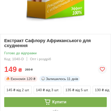
Екстракт Сафлору Африканського для
схуднення
Готово до відправки
Код: 1040-D
Опт і роздріб
149
₴
269 ₴
Економія
120 ₴
Залишилось
11 днів
145 ₴
від 2 шт.
140 ₴
від 3 шт.
135 ₴
від 5 шт.
130 ₴
від 
Купити
або