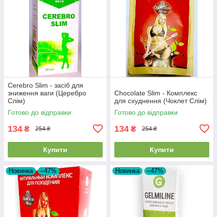
Cerebro Slim - засіб для
зниження ваги (Церебро
Chocolate Slim - Комплекс
Слім)
для схуднення (Чоклет Слім)
Готово до відправки
Готово до відправки
134
134
₴
₴
254 ₴
254 ₴
Купити
Купити
Новинка
–47%
Новинка
–47%