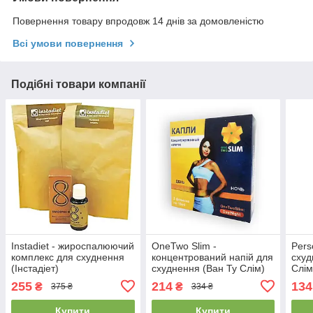
Повернення товару впродовж 14 днів за домовленістю
Всі умови повернення
Подібні товари компанії
Instadiet - жироспалюючий
OneTwo Slim -
Pers
комплекс для схуднення
концентрований напій для
схуд
(Інстадіет)
схуднення (Ван Ту Слім)
Слім
255
214
134
₴
₴
375 ₴
334 ₴
Купити
Купити