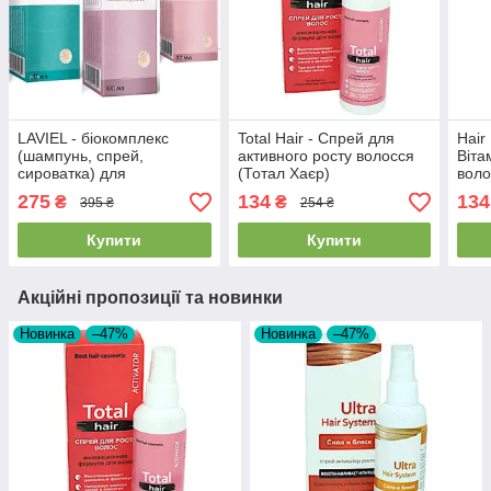
LAVIEL - біокомплекс
Total Hair - Спрей для
Hair
(шампунь, спрей,
активного росту волосся
Віта
сироватка) для
(Тотал Хаєр)
воло
ламінування і
Спр
275
134
134
₴
₴
395 ₴
254 ₴
кератірованія волосся
(Лавіель)
Купити
Купити
Акційні пропозиції та новинки
Новинка
–47%
Новинка
–47%