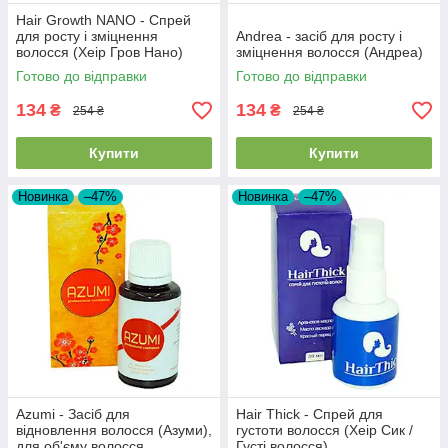
Hair Growth NANO - Спрей
для росту і зміцнення
Andrea - засіб для росту і
волосся (Хеір Гров Нано)
зміцнення волосся (Андреа)
Готово до відправки
Готово до відправки
134
134
₴
₴
254 ₴
254 ₴
Купити
Купити
Новинка
–47%
Новинка
–47%
Azumi - Засіб для
Hair Thick - Спрей для
відновлення волосся (Азуми),
густоти волосся (Хеір Сик /
для об'єму волосся,
Густі волосся)