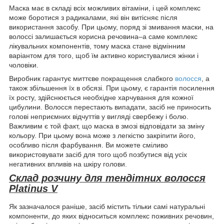
Маска має в складі всіх можливих вітаміни, і цей комплекс
може боротися з радикалами, які він витісняє після
використання засобу. При цьому, поряд зі змивання маски, на
волоссі залишається корисна речовина–а саме комплекс
лікувальних компонентів, тому маска стане відмінним
варіантом для того, щоб їм активно користувалися жінки і
чоловіки.
Виробник гарантує миттєве покращення слабкого
волосся
, а
також збільшення їх в обсязі. При цьому, є гарантія посилення
їх росту, здійснюється необхідне харчування для кожної
цибулини. Волосся перестають випадати, засіб не приносить
голові неприємних відчуттів у вигляді свербежу і болю.
Важливим є той факт, що маска в змозі відповідати за зміну
кольору. При цьому вона може з легкістю закріпити його,
особливо після фарбування. Ви можете сміливо
використовувати засіб для того щоб позбутися від усіх
негативних впливів на шкіру голови.
Склад розчину для тендітних волосся
Platinus V
Як зазначалося раніше, засіб містить тільки самі натуральні
компоненти, до яких відноситься комплекс поживних речовин,