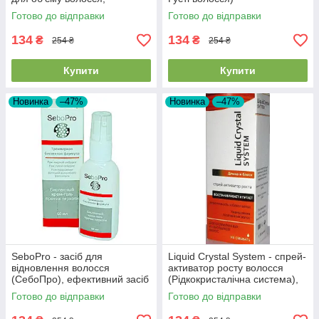
комплексний догляд
Готово до відправки
Готово до відправки
134
134
₴
₴
254 ₴
254 ₴
Купити
Купити
Новинка
–47%
Новинка
–47%
SeboPro - засіб для
Liquid Crystal System - спрей-
відновлення волосся
активатор росту волосся
(СебоПро), ефективний засіб
(Рідкокристалічна система),
проти лупи
ламінування і нарощування
Готово до відправки
Готово до відправки