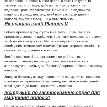
які зроблені на основі масел дерев, а також натуральні
гумінові кислоти, вода, добавки та інші речовини, які
відіграють роль стабілізатора. Не можна не відзначити
наявність в складі пектину, який впливає на зміцнення
волосся, присутні масці і 12 різних вітамінів.
Як працює засіб Platinus V
Робота препарату грунтується на тому, що він глибоко
проникає в волосяні цибулини, і в кінчики волосся, при цьому
засіб діє по всій довжині. Маска насичує волосся всім
необхідним комплексом вітамінів і різних мікроелементів, які
сприяють оздоровленню волосся.
Засіб є повністю гіпоалергенним і не робить ніякого
шкідливого впливу на шкіру голови, тому його можуть
застосовувати навіть діти. Platinus V сприяє поліпшенню стану
волосся.
Завдяки багатому складу і наявності в ньому тільки корисних
компонентів, препарат зарекомендував себе як найкращий
засіб, здатне до поліпшення стану волосся.
Інструкція по застосуванню спрея для
зміцнення волосся
Спочатку необхідно провести звичайну процедуру миття,