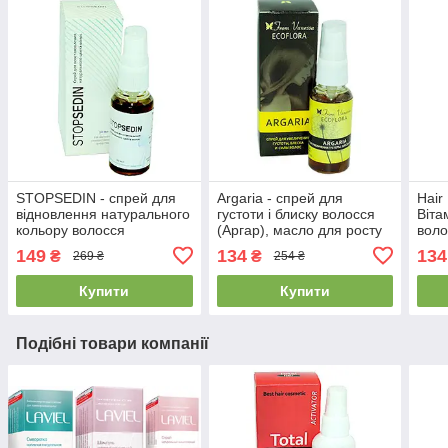
STOPSEDIN - спрей для
Argaria - спрей для
Hair
відновлення натурального
густоти і блиску волосся
Віта
кольору волосся
(Аргар), масло для росту
воло
(Стопседін)
красивого і здорового
Спр
149
134
134
₴
₴
269 ₴
254 ₴
волосся
Купити
Купити
Подібні товари компанії