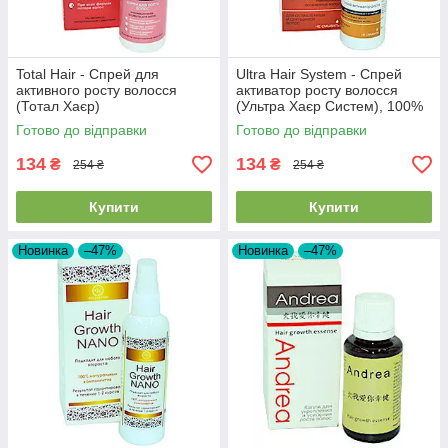
Total Hair - Спрей для
Ultra Hair System - Спрей
активного росту волосся
активатор росту волосся
(Тотал Хаєр)
(Ультра Хаєр Систем), 100%
натуральний склад
Готово до відправки
Готово до відправки
134
134
₴
₴
254 ₴
254 ₴
Купити
Купити
Новинка
–47%
Новинка
–47%