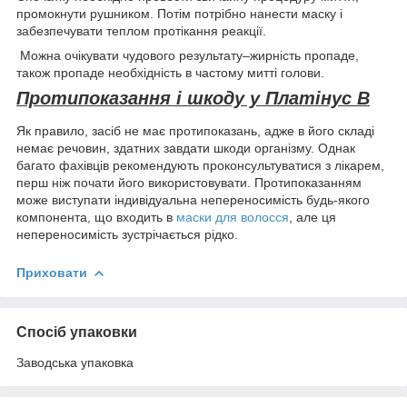
промокнути рушником. Потім потрібно нанести маску і
забезпечувати теплом протікання реакції.
Можна очікувати чудового результату–жирність пропаде,
також пропаде необхідність в частому митті голови.
Протипоказання і шкоду у Платінус В
Як правило, засіб не має протипоказань, адже в його складі
немає речовин, здатних завдати шкоди організму. Однак
багато фахівців рекомендують проконсультуватися з лікарем,
перш ніж почати його використовувати. Протипоказанням
може виступати індивідуальна непереносимість будь-якого
компонента, що входить в
маски для волосся
, але ця
непереносимість зустрічається рідко.
Приховати
Спосіб упаковки
Заводська упаковка