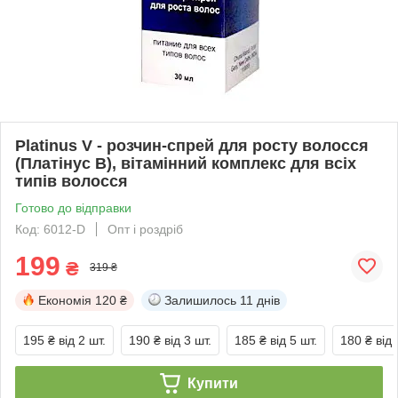
Platinus V - розчин-спрей для росту волосся
(Платінус В), вітамінний комплекс для всіх
типів волосся
Готово до відправки
Код: 6012-D
Опт і роздріб
199
₴
319 ₴
Економія
120 ₴
Залишилось
11 днів
195 ₴
від 2 шт.
190 ₴
від 3 шт.
185 ₴
від 5 шт.
180 ₴
від 
Купити