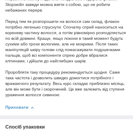
Stopsedin завжди можна взяти з собою, що не робити
небажаних перерв.
Перед тим як розпорошити на волосся сам склад, флакон
потрібно легенько струснути. Спочатку спрей наноситься на
кореневу частину волосся, а потім рівномірно розподіляється
по всій довжині. Краще, якщо локони в такий момент будуть
сухими або трохи вологими, але не мокрими. Після таких
маніпуляцій шкіру голови слід помасажувати подушечками
пальців, щоб всі компоненти спрею добре вбралися
клітинами, і дійшли до найглибших шарів.
Проробляти таку процедуру рекомендується щодня. Саме
така частота і дозволить швидко домогтися потрібного і
вражаючого результату. Весь курс складає приблизно місяць,
але він може бути і скорочений. Це вже залежить від ступеня
ураження волосся сивиною.
Приховати
Спосіб упаковки