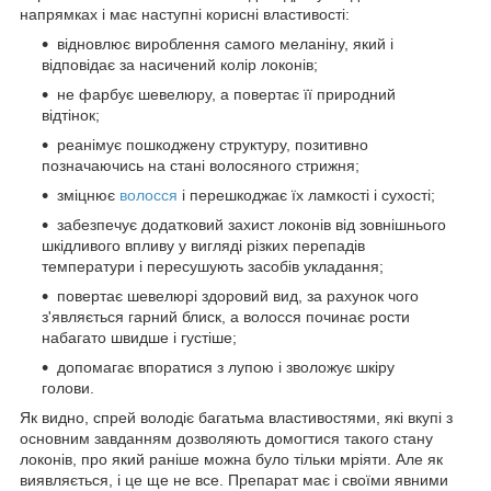
напрямках і має наступні корисні властивості:
відновлює вироблення самого меланіну, який і
відповідає за насичений колір локонів;
не фарбує шевелюру, а повертає її природний
відтінок;
реанімує пошкоджену структуру, позитивно
позначаючись на стані волосяного стрижня;
зміцнює
волосся
і перешкоджає їх ламкості і сухості;
забезпечує додатковий захист локонів від зовнішнього
шкідливого впливу у вигляді різких перепадів
температури і пересушують засобів укладання;
повертає шевелюрі здоровий вид, за рахунок чого
з'являється гарний блиск, а волосся починає рости
набагато швидше і густіше;
допомагає впоратися з лупою і зволожує шкіру
голови.
Як видно, спрей володіє багатьма властивостями, які вкупі з
основним завданням дозволяють домогтися такого стану
локонів, про який раніше можна було тільки мріяти. Але як
виявляється, і це ще не все. Препарат має і своїми явними