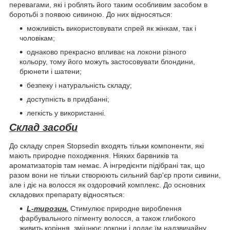
перевагами, які і роблять його таким особливим засобом в
боротьбі з появою сивиною. До них відносяться:
можливість використовувати спрей як жінкам, так і
чоловікам;
однаково прекрасно впливає на локони різного
кольору, тому його можуть застосовувати блондини,
брюнети і шатени;
безпеку і натуральність складу;
доступність в придбанні;
легкість у використанні.
Склад засоби
До складу спрея Stopsedin входять тільки компоненти, які
мають природне походження. Ніяких барвників та
ароматизаторів там немає. А інгредієнти підібрані так, що
разом вони не тільки створюють сильний бар'єр проти сивини,
але і діє на волосся як оздоровчий комплекс. До основних
складових препарату відносяться:
L-тирозин.
Стимулює природне вироблення
фарбувального пігменту волосся, а також глибокого
живить коріння, зміцнює локони і додає їм надзвичайну