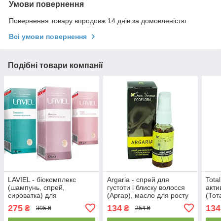
Умови повернення
Повернення товару впродовж 14 днів за домовленістю
Всі умови повернення
Подібні товари компанії
LAVIEL - біокомплекс
Argaria - спрей для
Tota
(шампунь, спрей,
густоти і блиску волосся
акти
сироватка) для
(Аргар), масло для росту
(Тот
ламінування і
красивого і здорового
275
134
134
₴
₴
395 ₴
254 ₴
кератірованія волосся
волосся
(Лавіель)