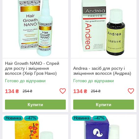
Hair Growth NANO - Спрей
для росту і зміцнення
Andrea - засіб для росту і
волосся (Хеір Гров Нано)
зміцнення волосся (Андреа)
Готово до відправки
Готово до відправки
134
134
₴
₴
254 ₴
254 ₴
Купити
Купити
Новинка
–47%
Новинка
–47%