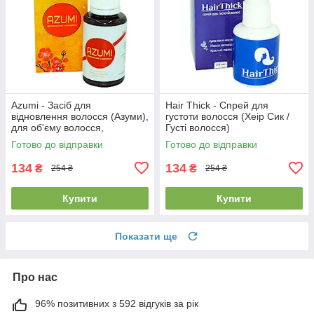
Azumi - Засіб для
Hair Thick - Спрей для
відновлення волосся (Азуми),
густоти волосся (Хеір Сик /
для об'єму волосся,
Густі волосся)
комплексний догляд
Готово до відправки
Готово до відправки
134
134
₴
₴
254 ₴
254 ₴
Купити
Купити
Показати ще
Про нас
96% позитивних з 592 відгуків за рік