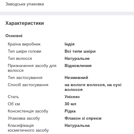
Заводська упаковка
Характеристики
Основні
Країна виробник
Індія
Тип шкіри голови
Всі типи шкіри
Тип волосся
Натуральне
Призначення засобу для
Відновлення
волосся
Тип застосування
Незмивний
Спосіб застосування
на вологе волосся, на сухі
волосся
Стать
Унісекс
Об`єм
30 мл
Консистенція засобу
Рідка
Упаковка засобу
Флакон зі спреєм
Класифікація
Натуральна
косметичного засобу