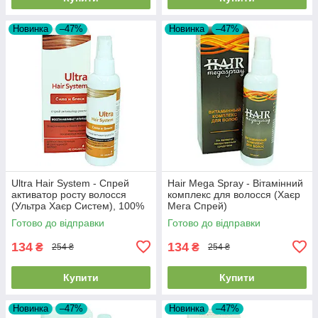
Новинка
–47%
Новинка
–47%
Ultra Hair System - Спрей
Hair Mega Spray - Вітамінний
активатор росту волосся
комплекс для волосся (Хаєр
(Ультра Хаєр Систем), 100%
Мега Спрей)
натуральний склад
Готово до відправки
Готово до відправки
134
134
₴
₴
254 ₴
254 ₴
Купити
Купити
Новинка
–47%
Новинка
–47%