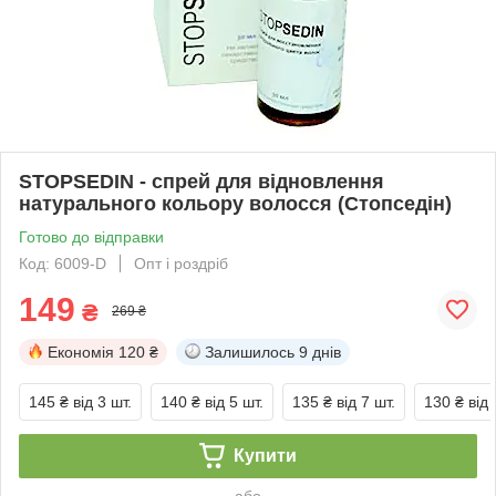
STOPSEDIN - спрей для відновлення
натурального кольору волосся (Стопседін)
Готово до відправки
Код: 6009-D
Опт і роздріб
149
₴
269 ₴
Економія
120 ₴
Залишилось
9 днів
145 ₴
від 3 шт.
140 ₴
від 5 шт.
135 ₴
від 7 шт.
130 ₴
від 
Купити
або