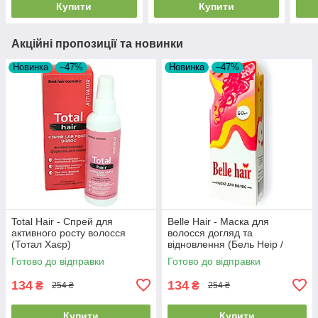
Купити
Купити
Акційні пропозиції та новинки
Новинка
–47%
Новинка
–47%
Total Hair - Спрей для
Belle Hair - Маска для
активного росту волосся
волосся догляд та
(Тотал Хаєр)
відновлення (Бель Неір /
Гарне волосся)
Готово до відправки
Готово до відправки
134
134
₴
₴
254 ₴
254 ₴
Купити
Купити