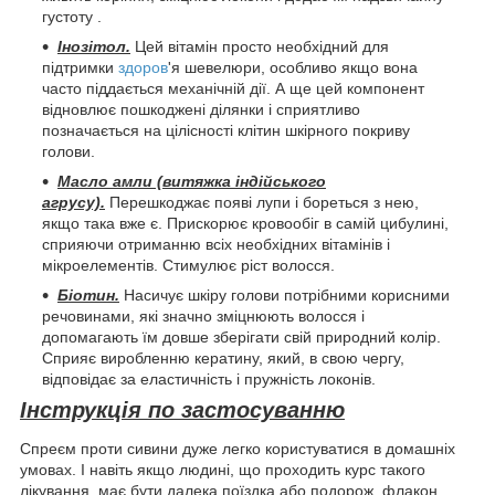
густоту .
Інозітол.
Цей вітамін просто необхідний для
підтримки
здоров
'я шевелюри, особливо якщо вона
часто піддається механічній дії. А ще цей компонент
відновлює пошкоджені ділянки і сприятливо
позначається на цілісності клітин шкірного покриву
голови.
Масло амли (витяжка індійського
агрусу).
Перешкоджає появі лупи і бореться з нею,
якщо така вже є. Прискорює кровообіг в самій цибулині,
сприяючи отриманню всіх необхідних вітамінів і
мікроелементів. Стимулює ріст волосся.
Біотин.
Насичує шкіру голови потрібними корисними
речовинами, які значно зміцнюють волосся і
допомагають їм довше зберігати свій природний колір.
Сприяє виробленню кератину, який, в свою чергу,
відповідає за еластичність і пружність локонів.
Інструкція по застосуванню
Спреєм проти сивини дуже легко користуватися в домашніх
умовах. І навіть якщо людині, що проходить курс такого
лікування, має бути далека поїздка або подорож, флакон