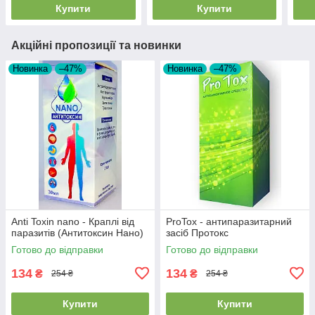
Купити
Купити
Акційні пропозиції та новинки
Новинка
–47%
Новинка
–47%
Anti Toxin nano - Краплі від
ProTox - антипаразитарний
паразитів (Антитоксин Нано)
засіб Протокс
Готово до відправки
Готово до відправки
134
134
₴
₴
254 ₴
254 ₴
Купити
Купити