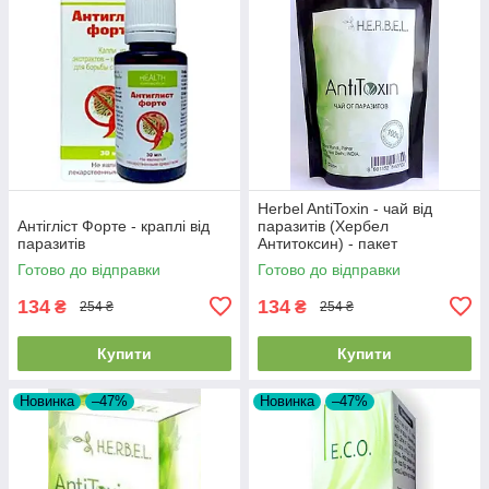
Herbel AntiToxin - чай від
Антігліст Форте - краплі від
паразитів (Хербел
паразитів
Антитоксин) - пакет
Готово до відправки
Готово до відправки
134
134
₴
₴
254 ₴
254 ₴
Купити
Купити
Новинка
–47%
Новинка
–47%