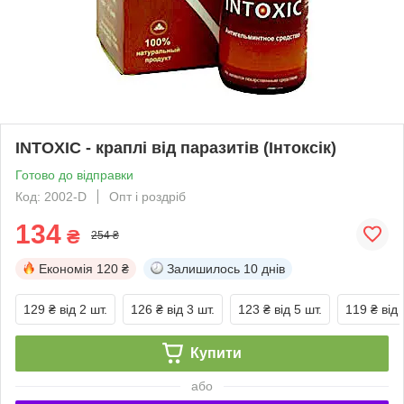
INTOXIC - краплі від паразитів (Інтоксік)
Готово до відправки
Код: 2002-D
Опт і роздріб
134
₴
254 ₴
Економія
120 ₴
Залишилось
10 днів
129 ₴
від 2 шт.
126 ₴
від 3 шт.
123 ₴
від 5 шт.
119 ₴
від 
Купити
або