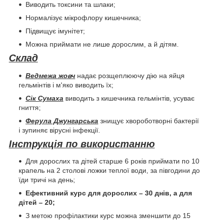
Виводить токсини та шлаки;
Нормалізує мікрофлору кишечника;
Підвищує імунітет;
Можна приймати не лише дорослим, а й дітям.
Склад
Ведмежа жовч
надає розщеплюючу дію на яйця
гельмінтів і м'яко виводить їх;
Сік Сумаха
виводить з кишечника гельмінтів, усуває
гниття;
Ферула Джунгарська
знищує хвороботворні бактерії
і зупиняє вірусні інфекції.
Інструкція по використанню
Для дорослих та дітей старше 6 років приймати по 10
крапель на 2 столові ложки теплої води, за півгодини до
їди тричі на день;
Ефективний курс для дорослих – 30 днів, а для
дітей – 20;
З метою профілактики курс можна зменшити до 15