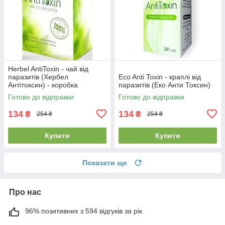
Herbel AntiToxin - чай від
паразитів (Хербел
Eco Anti Toxin - краплі від
Антітоксин) - коробка
паразитів (Еко Анти Токсин)
Готово до відправки
Готово до відправки
134
134
₴
₴
254 ₴
254 ₴
Купити
Купити
Показати ще
Про нас
96% позитивних з 594 відгуків за рік