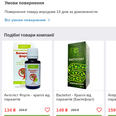
Умови повернення
Повернення товару впродовж 14 днів за домовленістю
Всі умови повернення
Подібні товари компанії
Антігліст Форте - краплі від
Bactefort - Краплі від
Antip
паразитів
паразитів (Бактефорт)
пара
134
149
159
₴
₴
254 ₴
269 ₴