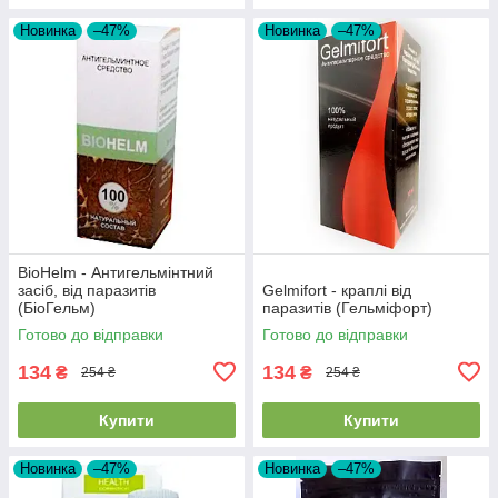
Новинка
–47%
Новинка
–47%
BioHelm - Антигельмінтний
засіб, від паразитів
Gelmifort - краплі від
(БіоГельм)
паразитів (Гельміфорт)
Готово до відправки
Готово до відправки
134
134
₴
₴
254 ₴
254 ₴
Купити
Купити
Новинка
–47%
Новинка
–47%