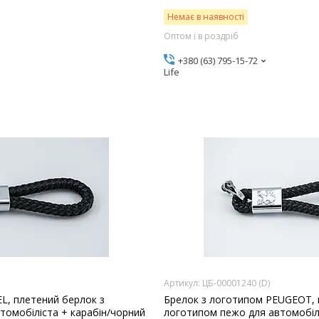
Немає в наявності
Оптом і в роздріб
+380 (63) 795-15-72
Life
ЦБ-00001240 (D)
L, плетений берлок з
Брелок з логотипом PEUGEOT, 
томобіліста + карабін/чорний
логотипом пежо для автомобілі