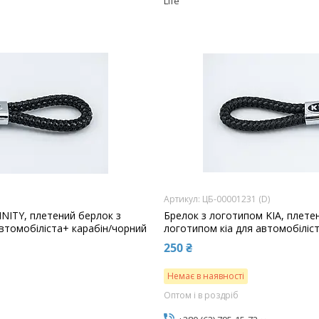
Life
ЦБ-00001231 (D)
INITY, плетений берлок з
Брелок з логотипом KIA, плете
автомобіліста+ карабін/чорний
логотипом кіа для автомобіліст
250 ₴
Немає в наявності
Оптом і в роздріб