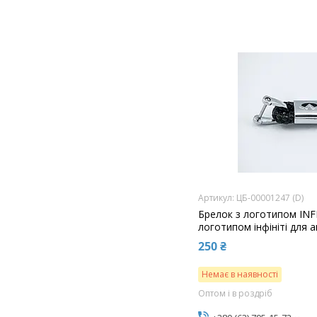
ЦБ-00001247 (D)
Брелок з логотипом INF
логотипом інфініті для 
250 ₴
Немає в наявності
Оптом і в роздріб