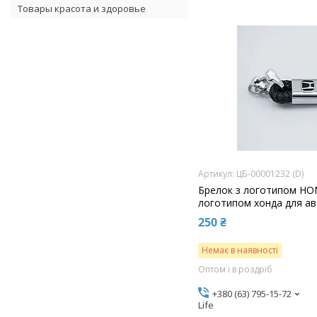
Товары красота и здоровье
ЦБ-00001232 (D)
Брелок з логотипом HO
логотипом хонда для ав
250 ₴
Немає в наявності
Оптом і в роздріб
+380 (63) 795-15-72
Life