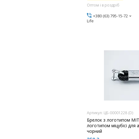
Оптом і в роздріб
+380 (63) 795-15-72
Life
ЦБ-00001228 (D)
Брелок з логотипом MIT
логотипом міцубісі для 
чорний