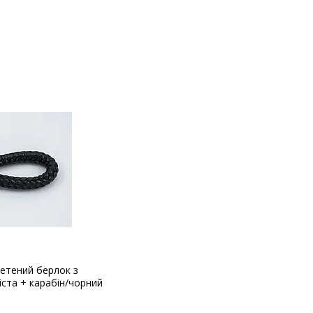
етений берлок з
іста + карабін/чорний