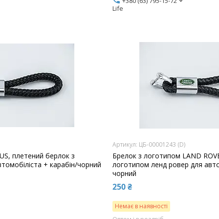
+380 (63) 795-15-72
Life
ЦБ-00001243 (D)
US, плетений берлок з
Брелок з логотипом LAND ROVE
втомобіліста + карабін/чорний
логотипом ленд ровер для авто
чорний
250 ₴
Немає в наявності