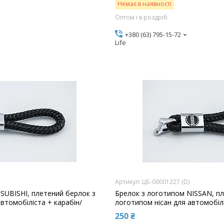
Немає в наявності
Оптом і в роздріб
+380 (63) 795-15-72
Life
ЦБ-00001227 (D)
SUBISHI, плетений берлок з
Брелок з логотипом NISSAN, пл
автомобіліста + карабін/
логотипом нісан для автомобіл
250 ₴