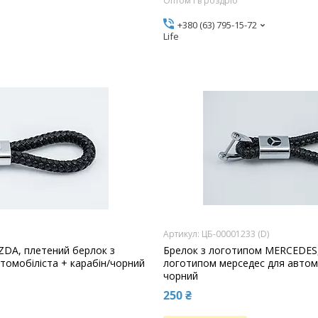
Оптом і в роздріб
+380 (63) 795-15-72
Life
ЦБ-00001233 (D)
ZDA, плетений берлок з
Брелок з логотипом MERCEDES,
томобіліста + карабін/чорний
логотипом мерседес для автомо
чорний
250 ₴