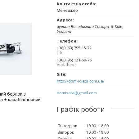
Менеджер
вулиця Володимира Сосюри, 6, Київ,
Україна
+380 (63) 795-15-72
Life
+380 (95) 121-69-76
Vodafone
http://dom-i-xata.com.ua/
domixata@gmail.com
ний берлок з
а + карабін/чорний
Графік роботи
Понеділок
10:00
18:00
Вівторок
10:00
18:00
Середа
10:00
18:00