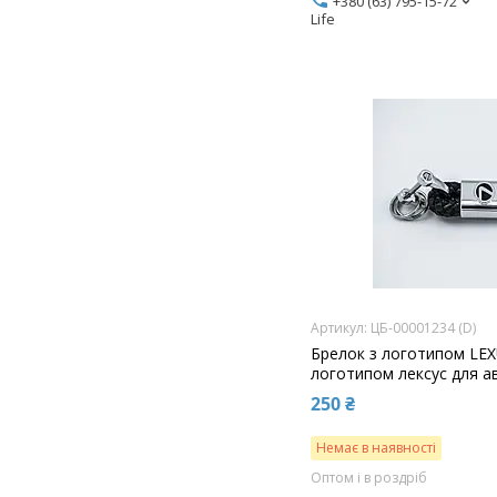
+380 (63) 795-15-72
Life
ЦБ-00001234 (D)
Брелок з логотипом LEX
логотипом лексус для а
250 ₴
Немає в наявності
Оптом і в роздріб