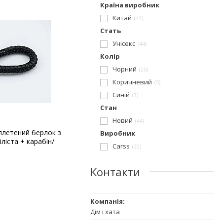
Країна виробник
Китай
44
Стать
Унісекс
44
Колір
Чорний
25
Коричневий
5
Синій
3
Стан
Новий
44
плетений берлок з
Виробник
ліста + карабін/
Carss
20
Контакти
Дім і хата