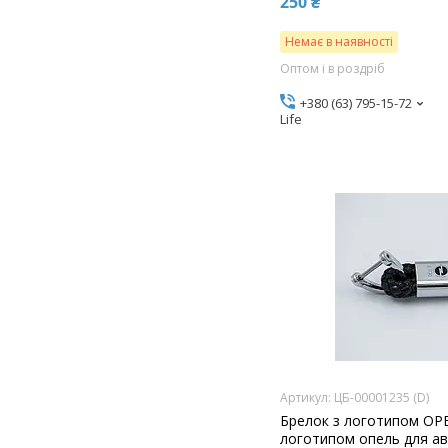
250 ₴
Немає в наявності
Оптом і в роздріб
+380 (63) 795-15-72
Life
ЦБ-00001235 (D)
Брелок з логотипом OPE
логотипом опель для ав