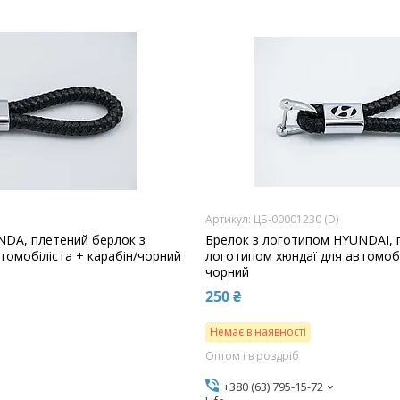
ЦБ-00001230 (D)
NDA, плетений берлок з
Брелок з логотипом HYUNDAI, 
томобіліста + карабін/чорний
логотипом хюндаї для автомобі
чорний
250 ₴
Немає в наявності
Оптом і в роздріб
+380 (63) 795-15-72