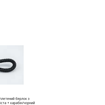
плетений берлок з
ста + карабін/чорний