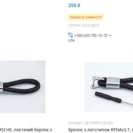
250 ₴
Немає в наявності
Оптом і в роздріб
+380 (63) 795-15-72
Life
ЦБ-00001236 (D)
SCHE, плетений берлок з
Брелок з логотипом RENAULT, 