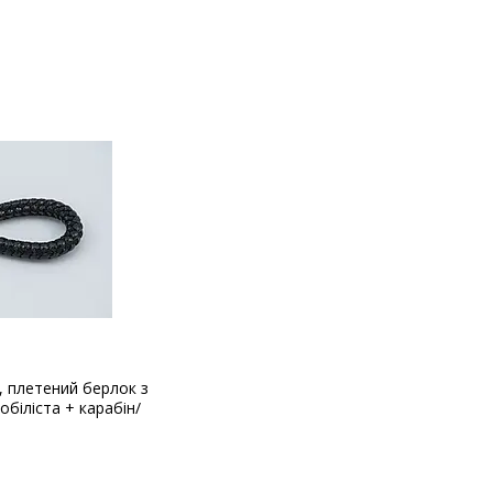
 плетений берлок з
біліста + карабін/