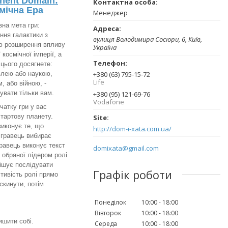
nent Domain:
мічна Ера
Менеджер
на мета гри:
ння галактики з
вулиця Володимира Сосюри, 6, Київ,
ю розширення впливу
Україна
 космічної імперії, а
 цього досягнете:
влею або наукою,
+380 (63) 795-15-72
Life
, або війною, -
увати тільки вам.
+380 (95) 121-69-76
Vodafone
чатку гри у вас
стартову планету.
виконує те, що
http://dom-i-xata.com.ua/
й гравець вибирає
гравець виконує текст
domixata@gmail.com
 обраної лідером ролі
рішує послідувати
Графік роботи
стивість ролі прямо
скинути, потім
Понеділок
10:00
18:00
Вівторок
10:00
18:00
ишити собі.
Середа
10:00
18:00