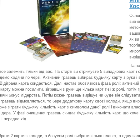
Emi
Кос
Основ
вивче
мето
вашої
як ви
торгі
миром
виріш
На по
все залежить тільки від вас. На старті ви отримуєте 5 випадкових карт і 
емо ходячи по черзі. Активний гравець вибирає будь-яку карту з руки і 
 Відіграна карта скидається. Далі настає обов'язкова фаза ролі: активни
карту можна посилити, зігравши з руки ще кілька карт тієї ж ролі, потім 
ючи бонус лідерства. Потім кожен гравець вирішує чи буде він слідувати
гравець відмовляється, то бере додаткову карту своєї колоди, якщо ви
оже зіграти будь-яку кількість карт з символом даної ролі і виконати вла
лідера. У фазі очищення гравець скидає будь-яку кількість карт, що хоче 
 і передає хід.
брати 2 карти з колоди, а бонусом ролі вибрати кілька планет, а одну зал