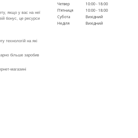
Четвер
10:00
18:00
Пʼятниця
10:00
18:00
ту, якщо у вас на неї
Субота
Вихідний
вій бонус, це ресурси
Неділя
Вихідний
ту технологій на які
умарно більше заробив
рнет-магазині