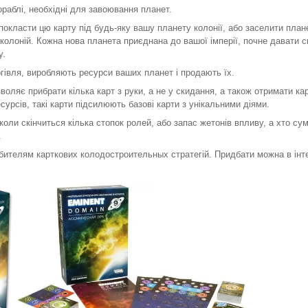
кораблі, необхідні для завоювання планет.
 покласти цю карту під будь-яку вашу планету колонії, або заселити плане
 колоній. Кожна нова планета приєднана до вашої імперії, почне давати с
у.
оргівля, виробляють ресурси ваших планет і продають їх.
воляє прибрати кілька карт з руки, а не у скидання, а також отримати кар
сурсів, такі карти підсилюють базові карти з унікальними діями.
 коли скінчиться кілька стопок ролей, або запас жетонів впливу, а хто с
.
ителям карткових колодостроительных стратегій. Придбати можна в інте